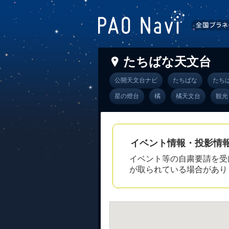
たちばな天文台
公開天文台ナビ
たちばな
たち
星の燈台
橘
橘天文台
観光
イベント情報・投影情
イベント等の自粛要請を受
が取られている場合があり