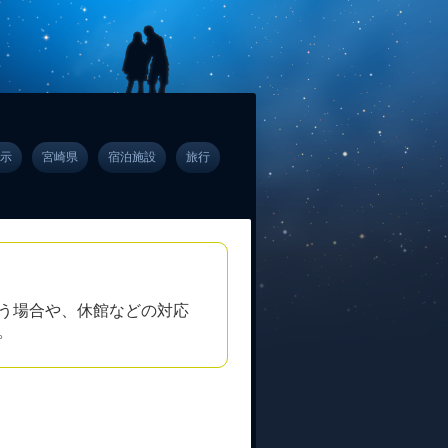
示
宮崎県
宿泊施設
旅行
う場合や、休館などの対応
。