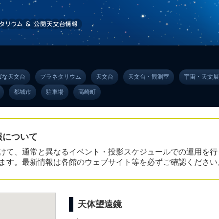
ばな天文台
プラネタリウム
天文台
天文台・観測室
宇宙・天文展
都城市
駐車場
高崎町
報について
けて、通常と異なるイベント・投影スケジュールでの運用を行
ます。最新情報は各館のウェブサイト等を必ずご確認ください
天体望遠鏡