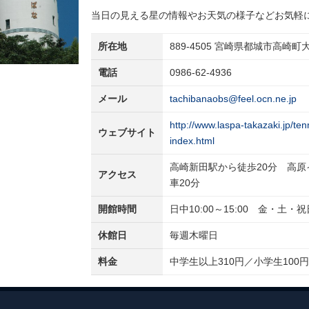
当日の見える星の情報やお天気の様子などお気軽
所在地
889-4505 宮崎県都城市高崎町大
電話
0986-62-4936
メール
tachibanaobs@feel.ocn.ne.jp
http://www.laspa-takazaki.jp/t
ウェブサイト
index.html
高崎新田駅から徒歩20分 高
アクセス
車20分
開館時間
日中10:00～15:00 金・土・祝
休館日
毎週木曜日
料金
中学生以上310円／小学生100