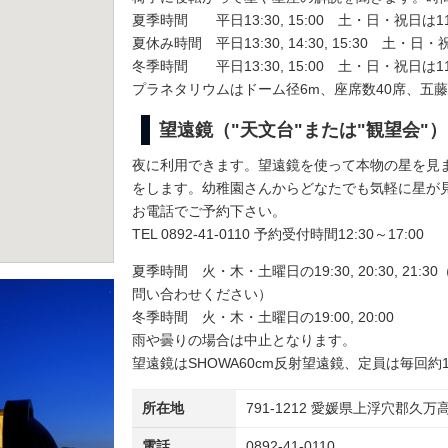
夏季時間 平日13:30, 15:00 土・日・祝日は11:00, 1
夏休み時間 平日13:30, 14:30, 15:30 土・日・祝日は11
冬季時間 平日13:30, 15:00 土・日・祝日は11:00,
プラネタリウムはドーム径6m、座席数40席、五藤光
望遠鏡（"天文台"または"観望会"）
夜に利用できます。望遠鏡を使って本物の星を見
をします。幼稚園さんからどなたでも気軽に星が見
お電話でご予約下さい。
TEL 0892-41-0110 予約受付時間12:30～17:00
夏季時間 火・木・土曜日の19:30, 20:30, 2
問い合わせください）
冬季時間 火・木・土曜日の19:00, 20:00
雨や曇りの場合は中止となります。
望遠鏡はSHOWA60cm反射望遠鏡、定員は毎回約
所在地
791-1212 愛媛県上浮穴郡久
電話
0892-41-0110