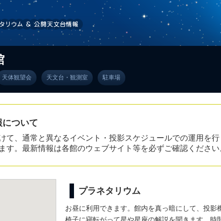
館
天体観望会
天文台・観測室
駐車場
報について
けて、通常と異なるイベント・投影スケジュールでの運用を行
ます。最新情報は各館のウェブサイト等を必ずご確認ください
プラネタリウム
お昼に利用できます。館内を真っ暗にして、投影
椅子に寝転がって星や星座の解説を聞きます。時間