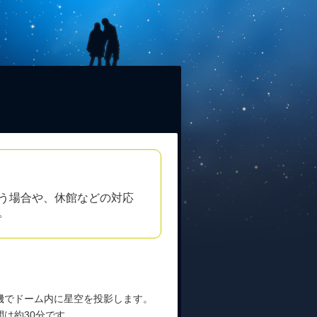
う場合や、休館などの対応
。
機でドーム内に星空を投影します。
は約30分です。