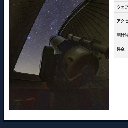
ウェ
アク
開館
料金