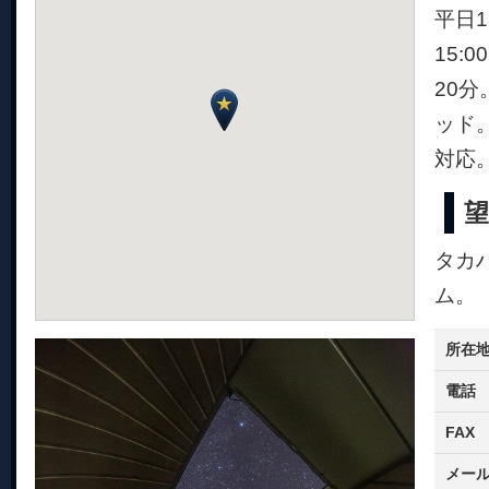
平日1
15
20
ッド
対応
望
タカ
ム。
所在
電話
FAX
メー