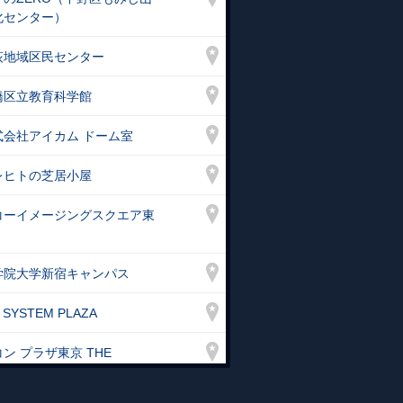
化センター）
荻地域区民センター
橋区立教育科学館
式会社アイカム ドーム室
レヒトの芝居小屋
コーイメージングスクエア東
学院大学新宿キャンパス
 SYSTEM PLAZA
ン プラザ東京 THE
LLERY