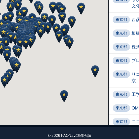
文
西
東京都
板
東京都
株
東京都
ブ
東京都
リ
東京都
京
工
東京都
OM
東京都
ニコ
東京都
GA
© 2026 PAONavi準備会議