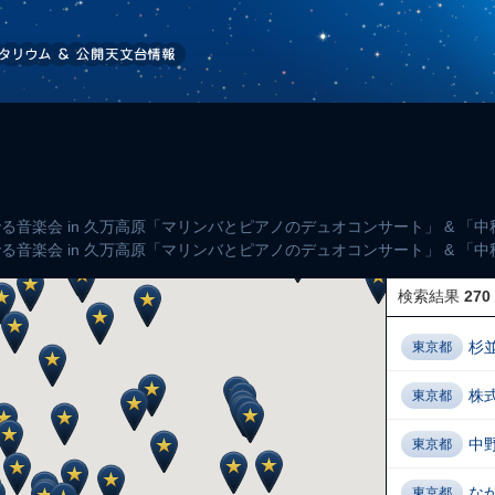
でる音楽会 in 久万高原「マリンバとピアノのデュオコンサート」 & 「
でる音楽会 in 久万高原「マリンバとピアノのデュオコンサート」 & 「
検索結果
270
杉
東京都
株
東京都
中
東京都
な
東京都