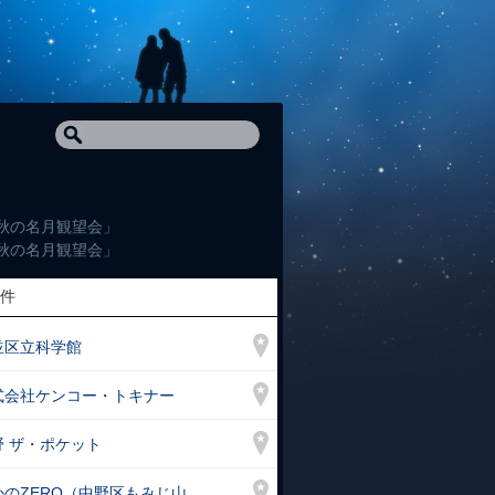
中秋の名月観望会」
中秋の名月観望会」
件
並区立科学館
式会社ケンコー・トキナー
野 ザ・ポケット
かのZERO（中野区もみじ山