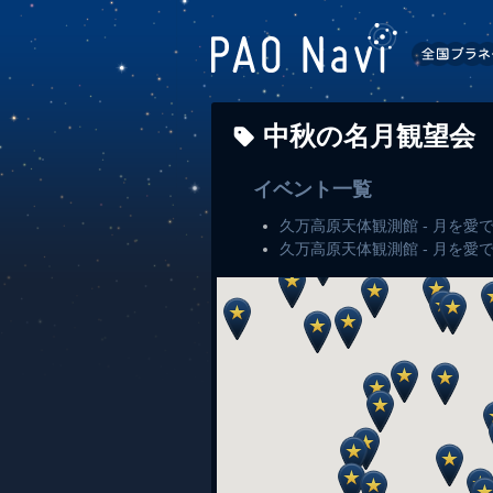
中秋の名月観望会
イベント一覧
久万高原天体観測館 - 月を愛
久万高原天体観測館 - 月を愛