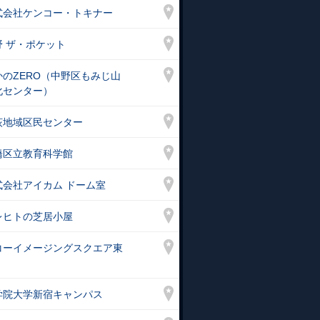
式会社ケンコー・トキナー
野 ザ・ポケット
かのZERO（中野区もみじ山
化センター）
荻地域区民センター
橋区立教育科学館
式会社アイカム ドーム室
レヒトの芝居小屋
コーイメージングスクエア東
学院大学新宿キャンパス