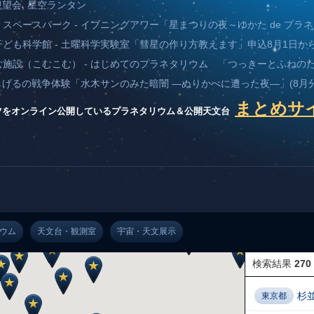
り☆観望会, 星空ランタン
い科学館 スペースパーク - イブニングアワー「星まつりの夜～ゆかた de プ
厚木市子ども科学館 - 土曜科学実験室「彗星の作り方教えます」申込8月1日か
の夢を育む施設（こむこむ） - はじめてのプラネタリウム 「つっきーとふねの
 - 水木しげるの戦争体験「水木サンのみた暗闇 ―ぬりかべに遭った夜―」(8月分
まとめサ
ツをオンライン公開しているプラネタリウム＆公開天文台
ウム
天文台・観測室
宇宙・天文展示
検索結果
270
杉
東京都