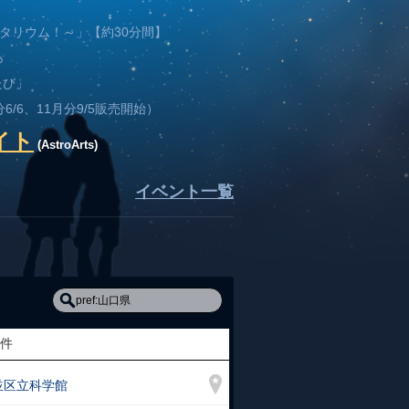
ラネタリウム！～」【約30分間】
ら
たび」
6/6、11月分9/5販売開始）
イト
(AstroArts)
イベント一覧
件
並区立科学館