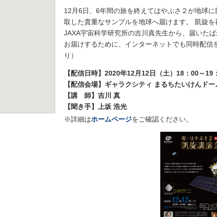
12月6日、6年間の旅を終えてはやぶさ２が地球
取した貴重なサンプルを地球へ届けます。 凱旋
JAXA宇宙科学研究所の吉川真先生から、届いた
お届けするために、インターネットでも同時配信
り）
【配信日時】2020年12月12日（土）18：00～19
【配信会場】ギャラクシティ まるちたいけんドー
【講 師】吉川 真
【聞き手】上坂 浩光
※詳細は
ホームページ
をご確認ください。