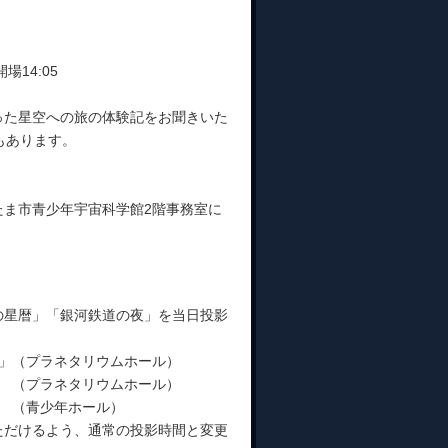
場14:05
った星空への旅の体験記をお聞きいた
もあります。
たま市青少年宇宙科学館2階事務室に
士の星暦」「銀河鉄道の夜」を当日投影
の夜」（プラネタリウムホール）
暦」 （プラネタリウムホール）
会 （青少年ホール）
いただけるよう、通常の投影時間と変更