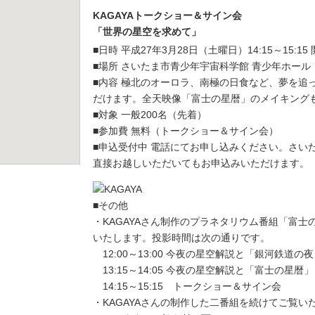
KAGAYAトークショー＆サイン会
「世界の星空を求めて」
■日時 平成27年3月28日（土曜日）14:15～15:15 開
■場所 さいたま市青少年宇宙科学館 青少年ホール
■内容 極北のオーロラ、南極の日食など、夢を追
だけます。全天映像「富士の星暦」のメイキング
■対象 一般200名（先着）
■参加費 無料（トークショー＆サイン会）
■申込受付中 電話にてお申し込みください。さい
直接お越しいただいてもお申込みいただけます。
■その他
・KAGAYAさん制作のプラネタリウム番組「富
いたします。投影時間は次の通りです。
12:00～13:00 今夜の星空解説と「銀河鉄道
13:15～14:05 今夜の星空解説と「富士の星
14:15～15:15 トークショー＆サイン
・KAGAYAさんの制作した二番組を続けてご覧