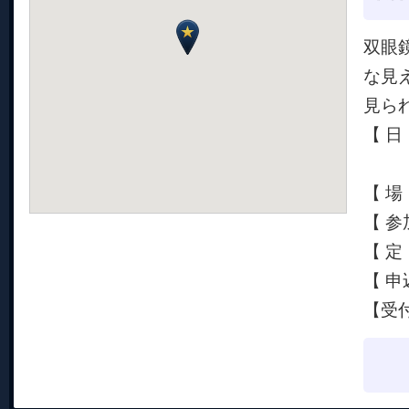
双眼
な見
見ら
【 日
19
【 
【 参
【 定
【 申
【受付