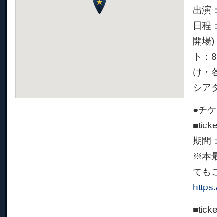
出演：
日程：
開場)
ト：8
け・
シア
●チ
■tic
期間：
※本最
でも
https
■tic