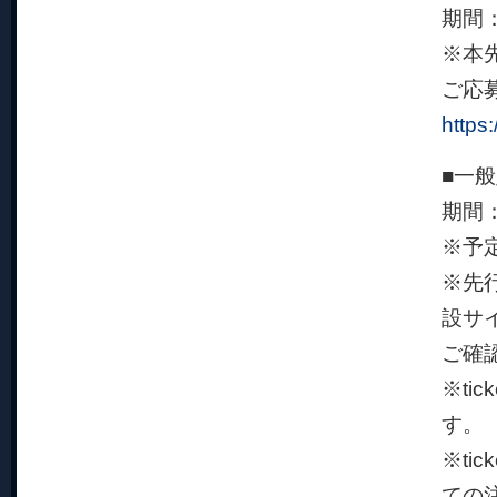
期間：
※本先
ご応
https
■一般
期間：
※予
※先行
設サ
ご確
※ti
す。
※ti
ての