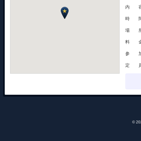
内 容
時 間：1
場 所
料 金
参 加
定 員
© 2