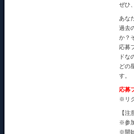
ぜひ
あな
過去
か？
応募
ドな
どの
す。
応募
※リ
【注
※参
※開