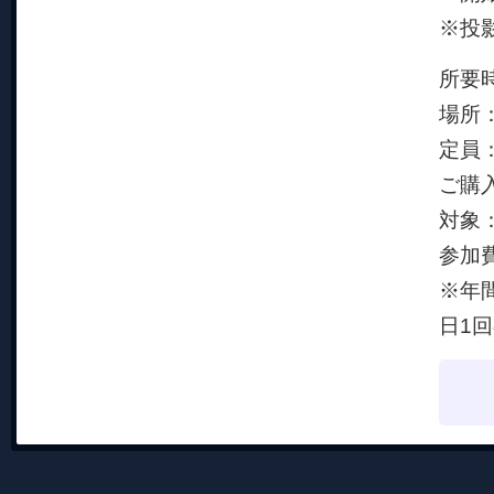
※投
所要
場所
定員
ご購
対象
参加
※年
日1