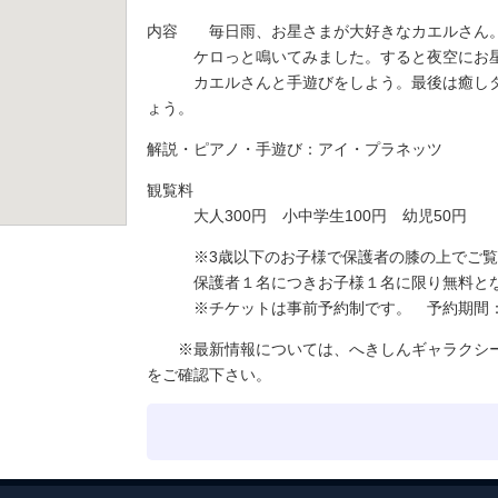
内容 毎日雨、お星さまが大好きなカエルさん
ケロっと鳴いてみました。すると夜空にお星
カエルさんと手遊びをしよう。最後は癒しタ
ょう。
解説・ピアノ・手遊び：アイ・プラネッツ
観覧料
大人300円 小中学生100円 幼児50円
※3歳以下のお子様で保護者の膝の上でご覧
保護者１名につきお子様１名に限り無料とな
※チケットは事前予約制です。 予約期間：5/21
※最新情報については、へきしんギャラクシー
をご確認下さい。