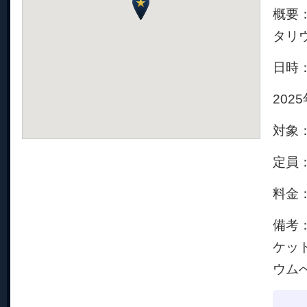
概要
タリ
日時：
202
対象
定員
料金
備考
ケッ
ウム