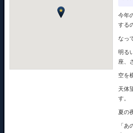
今年
する
なっ
明る
座、
空を
天体
す。
夏の
「あ