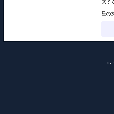
来て
星の
© 2