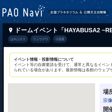
ドームイベント「HAYABUSA2 ~
はやぶさ２
リュウグウ
小惑星
イベント情報・投影情報について
イベント等の自粛要請を受けて、通常と異なるイベン
られている場合があります。最新情報は各館のウェブ
場
宗
開