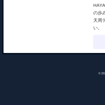
HAY
の歩
天周
い。
© 2