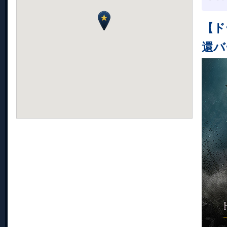
【ド
還バ