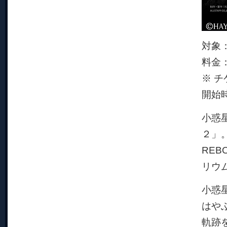
対象
料金
※ 
開始
小惑
２」。
RE
リウ
小惑
はや
軌跡