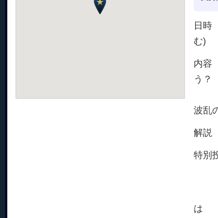
日時 
む)
内容
う？
そん
波乱
解説
特別
大人
※3
は