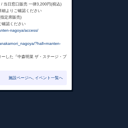
 当日窓口販売 一律3,200円(税込)
詳細よりご確認ください
(指定席販売)
ご確認ください
manten-nagoya/access/
inanakamori_nagoya/?hall=manten-
ターした『中森明菜 ザ・ステージ・プ
施設ページへ
,
イベント一覧へ