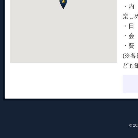
・内
楽し
・日 
・会
・費 
(※
ども
© 2