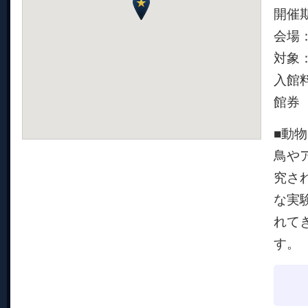
開催期
会場
対象
入館料
館券
■動
鳥や
究さ
な実
れて
す。