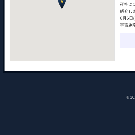
夜空に
紹介し
6月6日(
宇宙劇
© 2