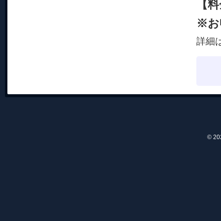
【料
※お
詳細
© 2