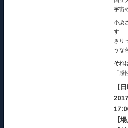
国立
宇宙
小栗
す
きり
うな
それ
「感
【日時
201
17:0
【場