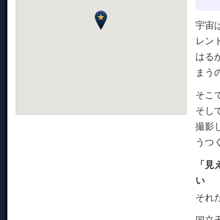
宇宙
レン
はる
まう
そこ
そし
撮影
うつ
「見
い
それ