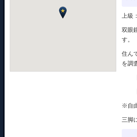
上級
双眼
す。
住ん
を調
【日
【会
※自
三脚