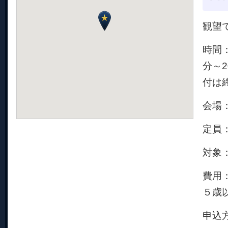
観望
時間：
分～
付は
会場
定員：
対象
費用
５歳
申込