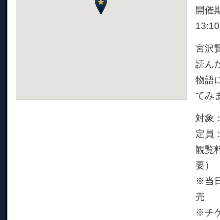
開催期
13:1
宮沢
読ん
物語
てみ
対象
定員：
観覧
要）
※当
売
※チ