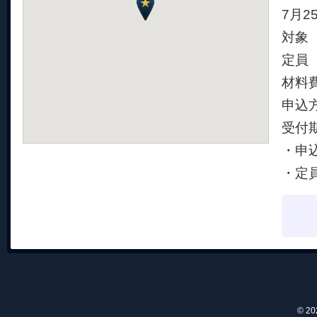
7月25
対象
定員 
材料費
申込
受付期
・申
・定
© 2