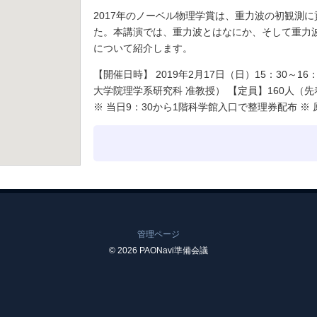
2017年のノーベル物理学賞は、重力波の初観測
た。本講演では、重力波とはなにか、そして重力
について紹介します。
【開催日時】 2019年2月17日（日）15：30～1
大学院理学系研究科 准教授） 【定員】160人（
※ 当日9：30から1階科学館入口で整理券配布 
管理ページ
© 2026 PAONavi準備会議