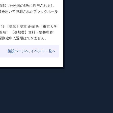
に貢献した米国の3氏に授与されまし
波を用いて観測されたブラックホール
6：45 【講師】安東 正樹 氏（東京大学
先着順） 【参加費】無料（要整理券）
※ 原則途中入退場はできません。
施設ページへ
,
イベント一覧へ