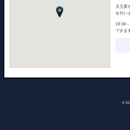
天王星
を行い
19:3
できま
© 2