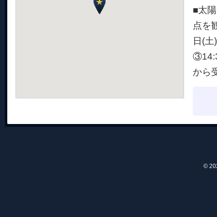
■太
点を
日(土)
③14
から
© 2