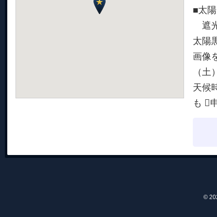
■太
遮光
太陽
画像
（土）
天候時
も 
© 2