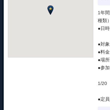
1年
種類
●日時
②1
●対
●料金
●場
●参
①1
1/2
※募
●定