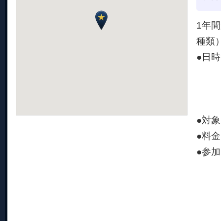
1年
種類
●日時
②3
③3
④3
●対
●料金
●参
①2
②2
③2
④2