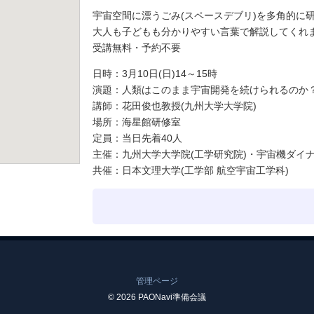
宇宙空間に漂うごみ(スペースデブリ)を多角的に
大人も子どもも分かりやすい言葉で解説してくれ
受講無料・予約不要
日時：3月10日(日)14～15時
演題：人類はこのまま宇宙開発を続けられるのか
講師：花田俊也教授(九州大学大学院)
場所：海星館研修室
定員：当日先着40人
主催：九州大学大学院(工学研究院)・宇宙機ダイ
共催：日本文理大学(工学部 航空宇宙工学科)
管理ページ
© 2026 PAONavi準備会議