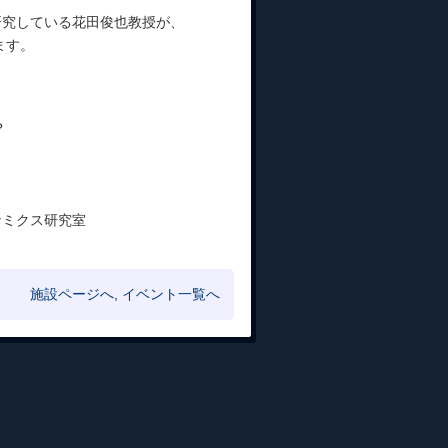
研究している花田俊也教授が、
ます。
？
ナミクス研究室
施設ページへ
,
イベント一覧へ