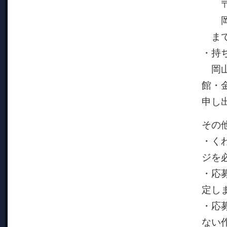
〒71
岡山
まで
・持
岡山
館・
申し
その
・く
ジを
・応
定し
・応
ない