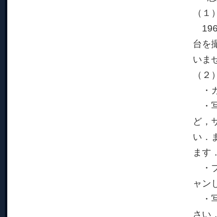
（１
19
台を
いま
（２
・カ
・写
ど，
い．
ます
・プ
ャン
・写
さい