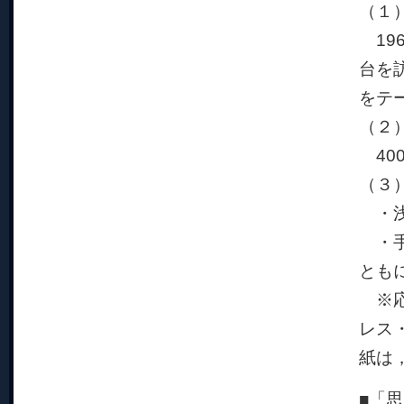
（１
19
台を
をテ
（２
40
（３
・浅
・手
とも
※応
レス
紙は
■「