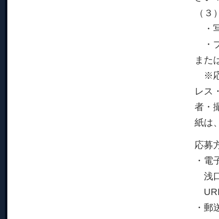
（３
・写
・プ
また
※応
レス
者・
紙は
応募
・電
浅口
UR
・郵