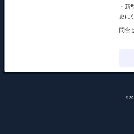
・新
更に
問合せ
U
© 2