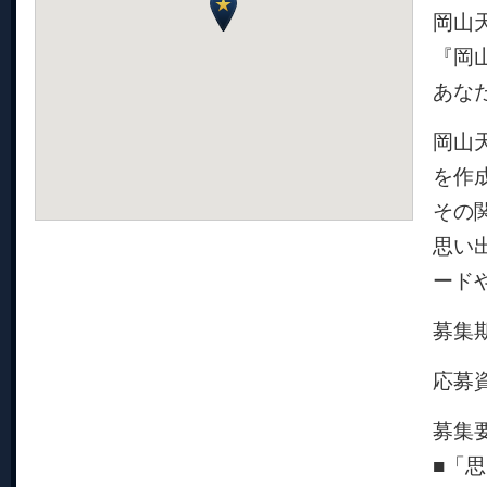
岡山
『岡
あな
岡山
を作
その
思い
ード
募集期
応募
募集
■「