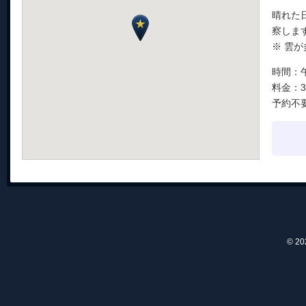
晴れた
察しま
※ 雲
時間：午
料金：
予約不
© 2