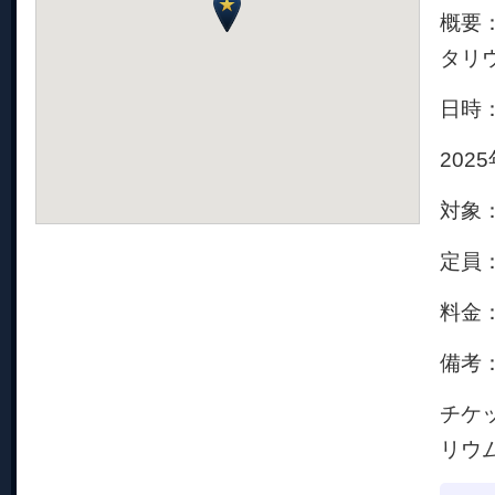
概要
タリ
日時：
202
対象
定員
料金
備考
チケ
リウ