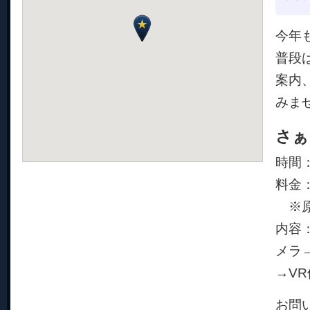
今年
普段
案内
みま
さぁ
時間
料金：
※原
内容
メラ
→V
お問