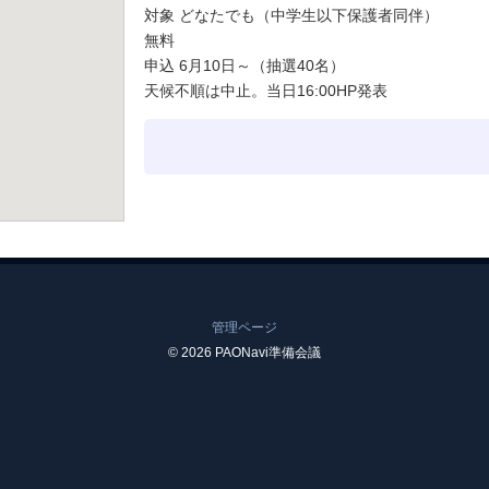
対象 どなたでも（中学生以下保護者同伴）
無料
申込 6月10日～（抽選40名）
天候不順は中止。当日16:00HP発表
管理ページ
© 2026 PAONavi準備会議