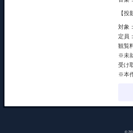
【投影
対象
定員：
観覧料
※未
受け
※本
© 2