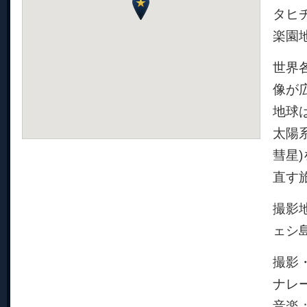
タヒ
楽園
世界
像が
地球
太陽
彗星
直す
撮影
ェシ
撮影・
ナレ
音楽：