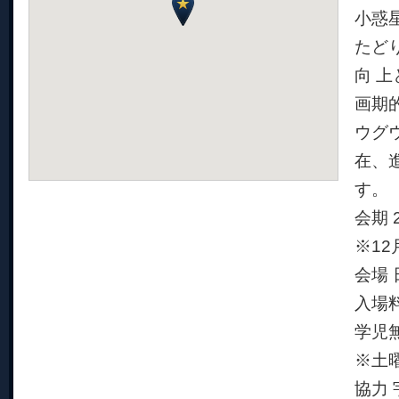
小惑
たど
向 
画期
ウグ
在、
す。
会期 
※1
会場 
入場料
学児
※土曜
協力