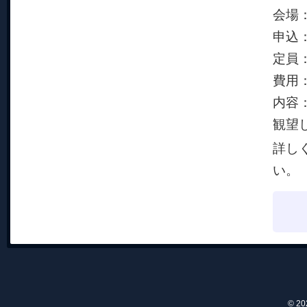
会場
申込
定員
費用
内容
観望
詳し
い。
© 2