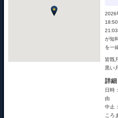
20
18:
21
が短
を一
皆既
黒い
詳細
日時：
由
中止
ころ