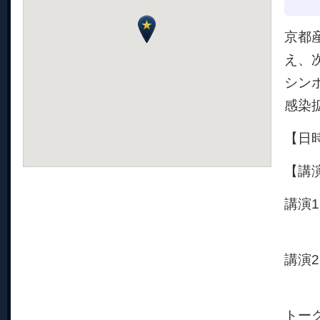
京都
え、
シン
感染
【日時
【講
講演
杉田
講演
渡部
トー