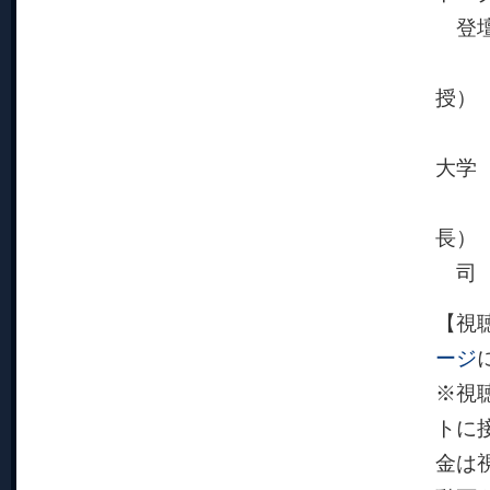
登壇
杉田
授）
池田
大学
河北
長）
司 
【視
ージ
※視
トに
金は