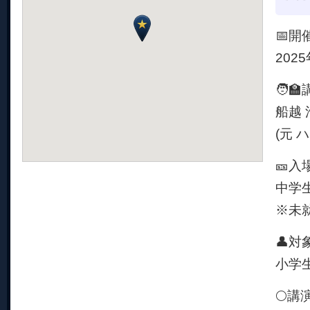
📅開
202
🧑‍
船越 
(元
🎫入
中学生
※未
👤対
小学
🌕講