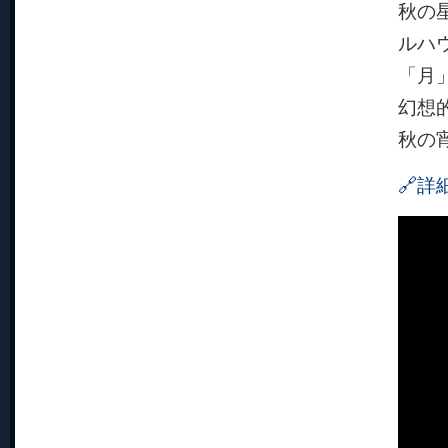
秋の
ルハ
「月
幻想
秋の
🔗