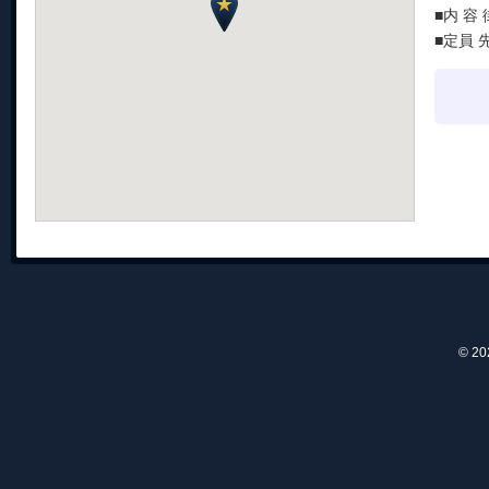
■内 
■定員
© 2