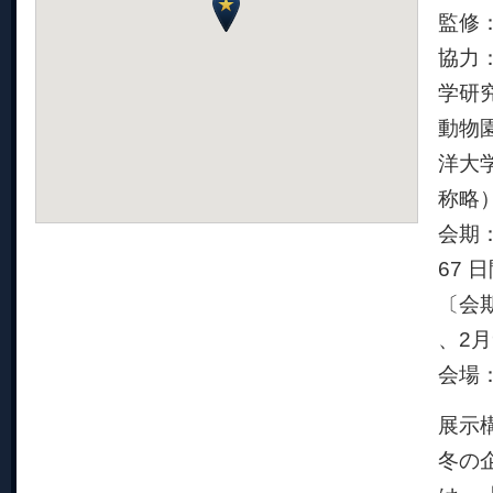
監修
協力
学研究
動物
洋大
称略
会期：2
67 
〔会期中
、2月
会場
展示
冬の