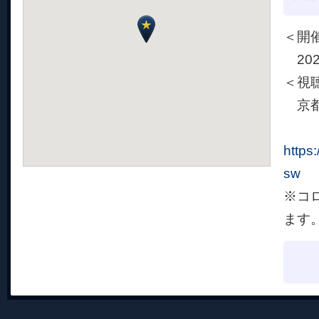
＜開
202
＜視
京都
https
sw
※コ
ます