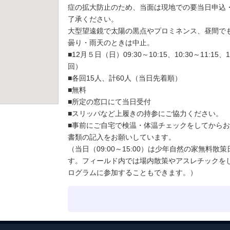
症の拡大防止のため、当面は現地での要当日申込
了承ください。
大型望遠鏡で太陽の黒点やプロミネンス、昼間で
曇り・雨天のときは中止。
■12月５日（日）09:30～10:15、10:30～11:15、1
回）
■各回15人、計60人（当日先着順）
■無料
■所定の窓口にて当日受付
■スリッパなど上履きの持参にご協力ください。
■事前にご自宅で検温・体温チェックをしてから
書類の記入をお願いしています。
（当日（09:00～15:00）は少年自然の家無料
す。フィールド内では場内散策やアスレチックを
ログラムに参加することもできます。）