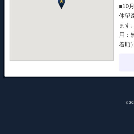
■1
体望
ます。
用：
着順）
© 2