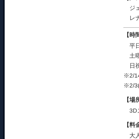
ジェ
レナ
【時
平日 
土曜 
日祝 
※2/
※2/3
【場
3D
【料
大人