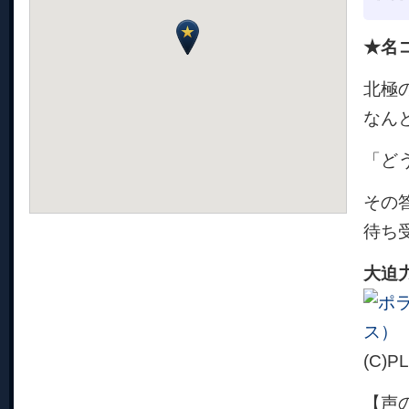
★名
北極
なん
「ど
その
待ち
大迫力
(C)P
【声