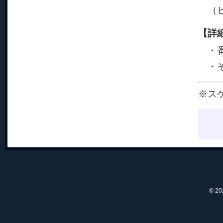
（ヒ
【詳
・番
・そ
※ス
© 2