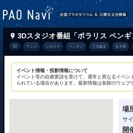
3Dスタジオ番組「ポラリス ペン
3D
アニメ
シロクマ
ペンギン
三宅健太
全天周
イベント情報・投影情報について
イベント等の自粛要請を受けて、通常と異なるイベン
られている場合があります。最新情報は各館のウェブ
場
サ
開