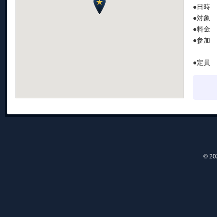
●日時 
●対象
●料金 
●参加
7/1
●定員 
© 2