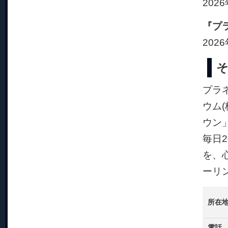
202
『プ
202
プラ
ウム(
ウン
毎日
を、
ーリ
所在
電話